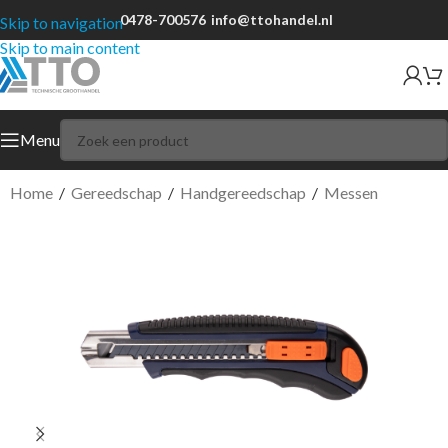
0478-700576
info@ttohandel.nl
Skip to navigation
Skip to main content
Menu
Home
/
Gereedschap
/
Handgereedschap
/
Messen