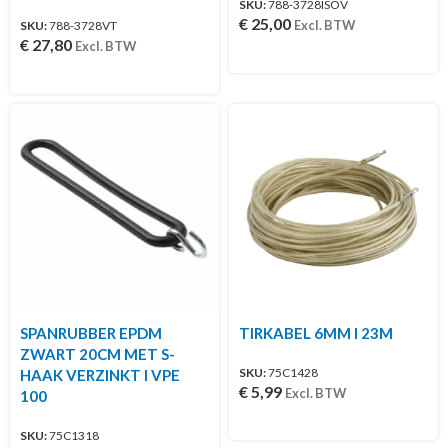
SKU:
788-3728ISOV
€
25,00
Excl. BTW
SKU:
788-3728VT
€
27,80
Excl. BTW
SPANRUBBER EPDM
TIRKABEL 6MM I 23M
ZWART 20CM MET S-
SKU:
75C1428
HAAK VERZINKT I VPE
€
5,99
Excl. BTW
100
SKU:
75C1318