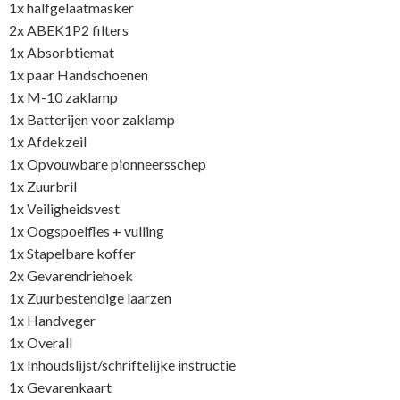
1x halfgelaatmasker
2x ABEK1P2 filters
1x Absorbtiemat
1x paar Handschoenen
1x M-10 zaklamp
1x Batterijen voor zaklamp
1x Afdekzeil
1x Opvouwbare pionneersschep
1x Zuurbril
1x Veiligheidsvest
1x Oogspoelfles + vulling
1x Stapelbare koffer
2x Gevarendriehoek
1x Zuurbestendige laarzen
1x Handveger
1x Overall
1x Inhoudslijst/schriftelijke instructie
1x Gevarenkaart