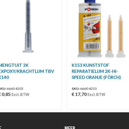
MENGTUIT 2K
K153 KUNSTSTOF
EXPOXY/KRACHTLIJM TBV
REPARATIELIJM 2K-HI-
K140
SPEED ORANJE (FÖRCH)
SKU:
6660 4203
SKU:
6660 4253
€
0,85
€
17,70
Excl. BTW
Excl. BTW