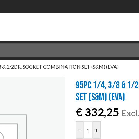
/8 & 1/2DR. SOCKET COMBINATION SET (S&M) (EVA)
95PC 1/4, 3/8 & 1/
SET (S&M) (EVA)
€
332,25
Exc
-
+