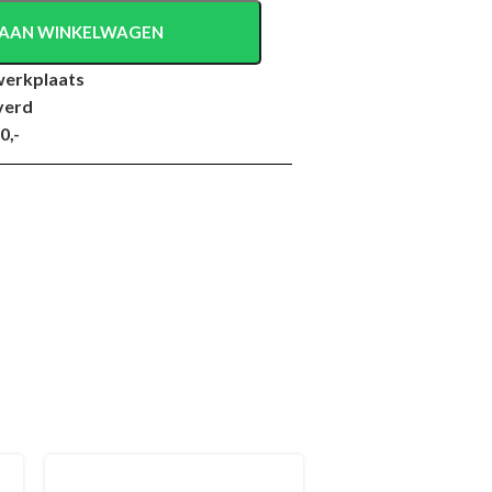
AAN WINKELWAGEN
werkplaats
verd
0,-