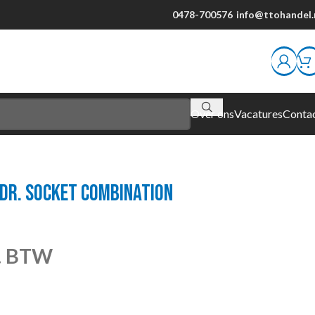
0478-700576
info@ttohandel.
Over ons
Vacatures
Conta
2DR. SOCKET COMBINATION
l. BTW